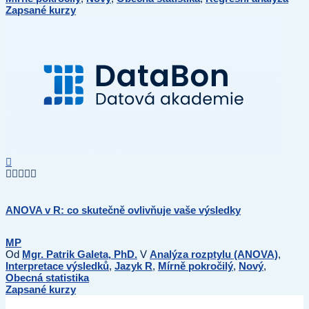
Zapsané kurzy
ANOVA v R: co skutečně ovlivňuje vaše výsledky
MP
Od
Mgr. Patrik Galeta, PhD.
V
Analýza rozptylu (ANOVA)
,
Interpretace výsledků
,
Jazyk R
,
Mírně pokročilý
,
Nový
,
Obecná statistika
Zapsané kurzy