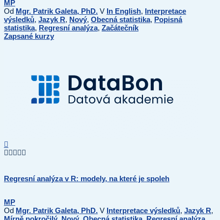
MP
Od
Mgr. Patrik Galeta, PhD.
V
In English
,
Interpretace
výsledků
,
Jazyk R
,
Nový
,
Obecná statistika
,
Popisná
statistika
,
Regresní analýza
,
Začátečník
Zapsané kurzy
Regresní analýza v R: modely, na které je spoleh
MP
Od
Mgr. Patrik Galeta, PhD.
V
Interpretace výsledků
,
Jazyk R
,
Mírně pokročilý
,
Nový
,
Obecná statistika
,
Regresní analýza