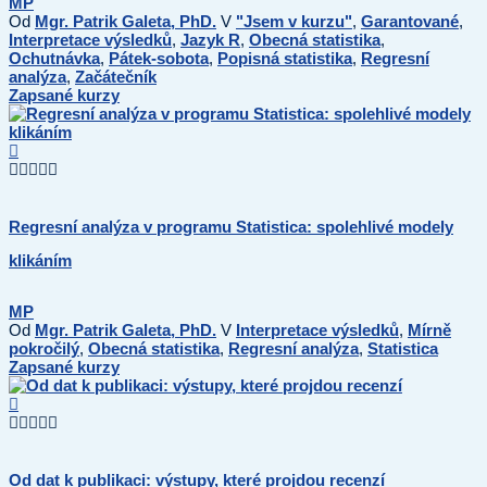
MP
Od
Mgr. Patrik Galeta, PhD.
V
"Jsem v kurzu"
,
Garantované
,
Interpretace výsledků
,
Jazyk R
,
Obecná statistika
,
Ochutnávka
,
Pátek-sobota
,
Popisná statistika
,
Regresní
analýza
,
Začátečník
Zapsané kurzy
Regresní analýza v programu Statistica: spolehlivé modely
klikáním
MP
Od
Mgr. Patrik Galeta, PhD.
V
Interpretace výsledků
,
Mírně
pokročilý
,
Obecná statistika
,
Regresní analýza
,
Statistica
Zapsané kurzy
Od dat k publikaci: výstupy, které projdou recenzí