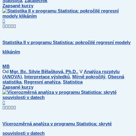
Statistica
,
Začátečník
Zapsané kurzy
Statistika II v programu Statistica: pokročilé regresní modely
klikáním
MB
Od
Mgr. Bc. Silvie Bělašková, Ph.D.,
V
Analýza rozptylu
(ANOVA)
,
Interpretace výsledků
,
Mírně pokročilý
,
Obecná
statistika
,
Regresní analýza
,
Statistica
Zapsané kurzy
Vícerozměrná analýza v programu Statistica: skryté
souvislosti v datech