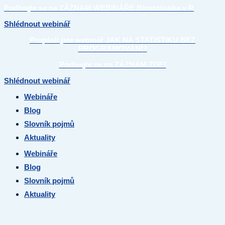
Podívejte se na
ZÁZNAM WEBINÁŘE
Biostatistika v R
Shlédnout webinář
Propásli jste webinář JAK NA STATISTIKU
BEZ
PROGRAMOVÁNÍ
?
Podívejte se na ZÁZNAM ZDE!
Shlédnout webinář
Webináře
Blog
Slovník pojmů
Aktuality
Webináře
Blog
Slovník pojmů
Aktuality