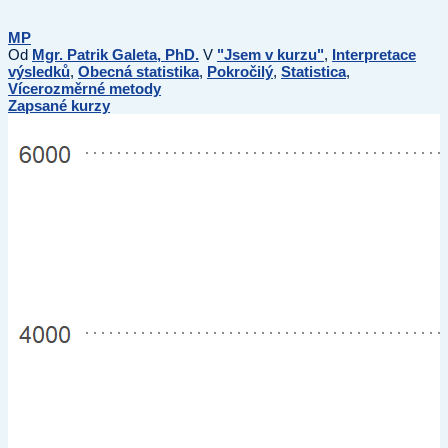
MP
Od
Mgr. Patrik Galeta, PhD.
V
"Jsem v kurzu"
,
Interpretace
výsledků
,
Obecná statistika
,
Pokročilý
,
Statistica
,
Vícerozměrné metody
Zapsané kurzy