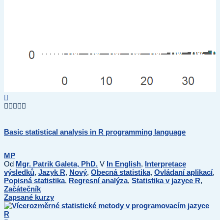
Basic statistical analysis in R programming language
MP
Od
Mgr. Patrik Galeta, PhD.
V
In English
,
Interpretace
výsledků
,
Jazyk R
,
Nový
,
Obecná statistika
,
Ovládaní aplikací
,
Popisná statistika
,
Regresní analýza
,
Statistika v jazyce R
,
Začátečník
Zapsané kurzy