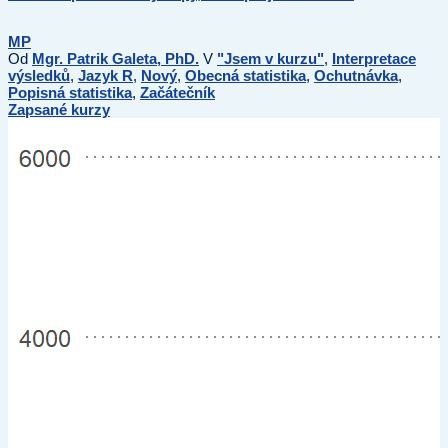
MP
Od
Mgr. Patrik Galeta, PhD.
V
"Jsem v kurzu"
,
Interpretace
výsledků
,
Jazyk R
,
Nový
,
Obecná statistika
,
Ochutnávka
,
Popisná statistika
,
Začátečník
Zapsané kurzy