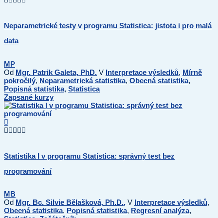
Neparametrické testy v programu Statistica: jistota i pro malá
data
MP
Od
Mgr. Patrik Galeta, PhD.
V
Interpretace výsledků
,
Mírně
pokročilý
,
Neparametrická statistika
,
Obecná statistika
,
Popisná statistika
,
Statistica
Zapsané kurzy
Statistika I v programu Statistica: správný test bez
programování
MB
Od
Mgr. Bc. Silvie Bělašková, Ph.D.,
V
Interpretace výsledků
,
Obecná statistika
,
Popisná statistika
,
Regresní analýza
,