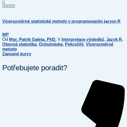
Vícerozměrné statistické metody v programovacím jazyce R
MP
Od
Mgr. Patrik Galeta, PhD.
V
Interpretace výsledků
,
Jazyk R
,
Obecná statistika
,
Ochutnávka
,
Pokročilý
,
Vícerozměrné
metody
Zapsané kurzy
Potřebujete poradit?