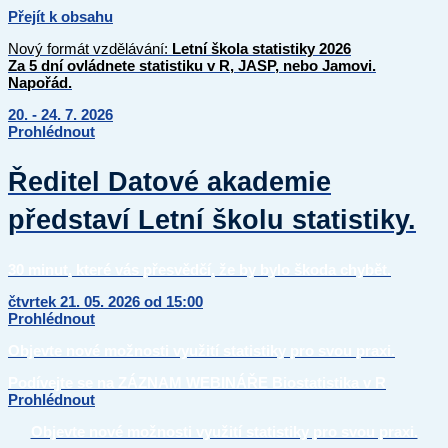
Přejít k obsahu
Nový formát vzdělávání:
Letní škola statistiky 2026
Za 5 dní ovládnete statistiku v R, JASP, nebo Jamovi.
Napořád.
20. - 24. 7. 2026
Prohlédnout
Ředitel Datové akademie
představí Letní školu statistiky.
30 minut, které vás přesvědčí, že by bylo škoda chybět.
čtvrtek 21. 05. 2026 od 15:00
Prohlédnout
Objevte nové možnosti využití statistiky pro svou praxi.
Podívejte se na
ZÁZNAM WEBINÁŘE
Biostatistika v R
Prohlédnout
Objevte nové možnosti využití statistiky pro svou praxi.