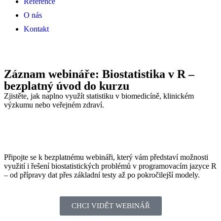
Reference
O nás
Kontakt
Záznam webináře: Biostatistika v R –
bezplatný úvod do kurzu
Zjistěte, jak naplno využít statistiku v biomedicíně, klinickém
výzkumu nebo veřejném zdraví.
Připojte se k bezplatnému webináři, který vám představí možnosti
využití i řešení biostatistických problémů v programovacím jazyce R
– od přípravy dat přes základní testy až po pokročilejší modely.
CHCI VIDĚT WEBINÁŘ