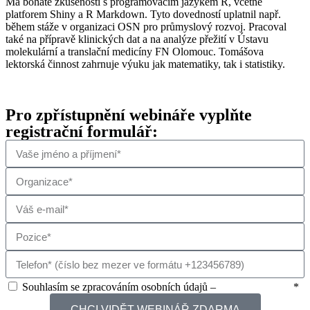
Má bohaté zkušenosti s programovacím jazykem R, včetně
platforem Shiny a R Markdown. Tyto dovedností uplatnil např.
během stáže v organizaci OSN pro průmyslový rozvoj. Pracoval
také na přípravě klinických dat a na analýze přežití v Ústavu
molekulární a translační medicíny FN Olomouc. Tomášova
lektorská činnost zahrnuje výuku jak matematiky, tak i statistiky.
Pro zpřístupnění webináře vyplňte
registrační formulář:
Souhlasím se zpracováním osobních údajů –
k nahlédnutí zde
*
CHCI VIDĚT WEBINÁŘ ZDARMA