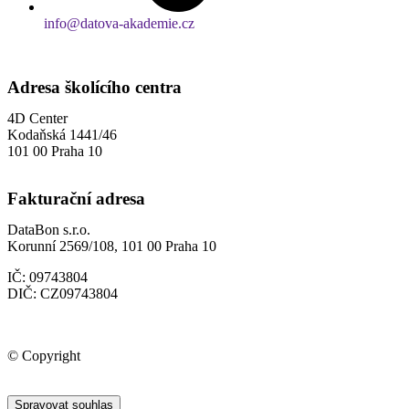
info@datova-akademie.cz
Zpracování osobních údajů
Adresa školícího centra
4D Center
Kodaňská 1441/46
101 00 Praha 10
Fakturační adresa
DataBon s.r.o.
Korunní 2569/108, 101 00 Praha 10
IČ: 09743804
DIČ: CZ09743804
© Copyright
DataBon s.r.o.
Spravovat souhlas