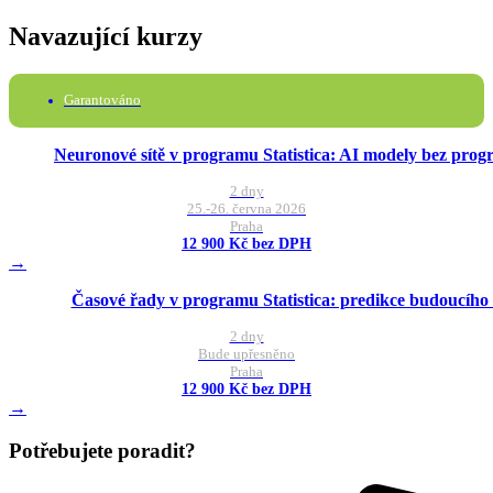
Navazující kurzy
Garantováno
Neuronové sítě v programu Statistica: AI modely bez pro
2 dny
25.-26. června 2026
Praha
12 900 Kč bez DPH
→
Časové řady v programu Statistica: predikce budoucího
2 dny
Bude upřesněno
Praha
12 900 Kč bez DPH
→
Potřebujete poradit?