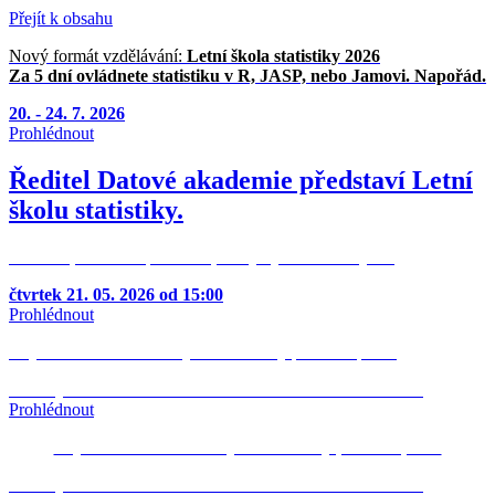
Přejít k obsahu
Nový formát vzdělávání:
Letní škola statistiky 2026
Za 5 dní ovládnete statistiku v R, JASP, nebo Jamovi. Napořád.
20. - 24. 7. 2026
Prohlédnout
Ředitel Datové akademie představí Letní
školu statistiky.
30 minut, které vás přesvědčí, že by bylo škoda chybět.
čtvrtek 21. 05. 2026 od 15:00
Prohlédnout
Objevte nové možnosti využití statistiky pro svou praxi.
Podívejte se na
ZÁZNAM WEBINÁŘE
Biostatistika v R
Prohlédnout
Objevte nové možnosti využití statistiky pro svou praxi.
Podívejte se na
ZÁZNAM WEBINÁŘE
Biostatistika v R