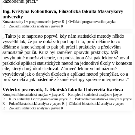
každodenní práci.“
Ing. Kristýna Kohoutková, Filozofická fakulta Masarykovy
univerzity
Kurz statistiky I v programovacím jazyce R
|
Ovládání programovacího jazyka
R
|
Základní statistická analýza v jazyce R
„
Takto je to naprosto poprvé, kdy nám statistické metody někdo
vysvětlil tak, že jsme dokázali pochopit i to, proč děláme to co
děláme a jsme schopni to pak při práci i prakticky a především
samostatně použit. Kurz byl zaměřen opravdu prakticky. Měl
nevyhnutné množství teorie, no podstatnou část pak lektor věnoval
praktické aplikaci statistických metod na jednotlivé úkoly v kontextu
cíle, který daný úkol sledoval. Zároveň lektor velmi názorně
vysvětloval jak o daných úkolech a aplikaci metod přemýšlet, co a
proč se dělá a jak následně získané výstupy správně interpretovat.
“
Vědecký pracovník, 1. lékařská fakulta Univerzita Karlova
Kompletní biostatistická analýza v jazyce R
|
Kompletní statistická analýza v jazyce
R
|
Kurz statistiky I v programovacím jazyce R
|
Pokročilá biostatistická analýza v jazyce
R
|
Pokročilá statistická analýza v jazyce R
|
Základní biostatistická analýza v jazyce
R
|
Základní statistická analýza v jazyce R