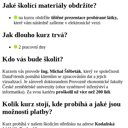
Jaké školící materiály obdržíte?
na kurzu obdržíte
tištěné prezentace probírané látky,
které vám následně zašleme v elektronické verzi
Jak dlouho kurz trvá?
2 pracovní dny
Kdo vás bude školit?
Kurzem vás provede
Ing. Michal Štěbeták
, který ve společnosti
DataFriends pomáhá klientům se zpracováním dat a jejich
vizualizací. Je zároveň doktorandem Provozně ekonomické fakulty
České zemědelské univerzity (obor systémové inženýství a
informatika). Za svou kariéru
proškolil už více než 200 lidí
.
Kolik kurz stojí, kde probíhá a jaké jsou
možnosti platby?
Kurz probíhá v našem školícím středisku na adrese
Kodaňská