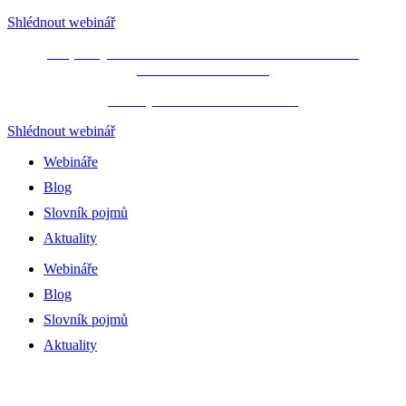
Shlédnout webinář
Propásli jste webinář JAK NA STATISTIKU
BEZ
PROGRAMOVÁNÍ
?
Podívejte se na ZÁZNAM ZDE!
Shlédnout webinář
Webináře
Blog
Slovník pojmů
Aktuality
Webináře
Blog
Slovník pojmů
Aktuality