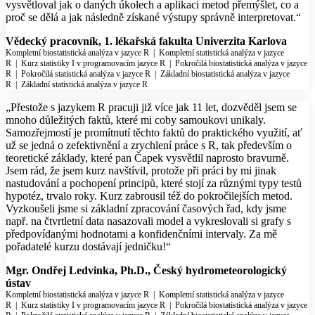
vysvětloval jak o daných úkolech a aplikaci metod přemýšlet, co a
proč se dělá a jak následně získané výstupy správně interpretovat.“
Vědecký pracovník, 1. lékařská fakulta Univerzita Karlova
Kompletní biostatistická analýza v jazyce R
|
Kompletní statistická analýza v jazyce
R
|
Kurz statistiky I v programovacím jazyce R
|
Pokročilá biostatistická analýza v jazyce
R
|
Pokročilá statistická analýza v jazyce R
|
Základní biostatistická analýza v jazyce
R
|
Základní statistická analýza v jazyce R
„Přestože s jazykem R pracuji již více jak 11 let, dozvěděl jsem se
mnoho důležitých faktů, které mi coby samoukovi unikaly.
Samozřejmostí je promítnutí těchto faktů do praktického využití, ať
už se jedná o zefektivnění a zrychlení práce s R, tak především o
teoretické základy, které pan Čapek vysvětlil naprosto bravurně.
Jsem rád, že jsem kurz navštívil, protože při práci by mi jinak
nastudování a pochopení principů, které stojí za různými typy testů
hypotéz, trvalo roky. Kurz zabrousil též do pokročilejších metod.
Vyzkoušeli jsme si základní zpracování časových řad, kdy jsme
např. na čtvrtletní data nasazovali model a vykreslovali si grafy s
předpovídanými hodnotami a konfidenčními intervaly. Za mě
pořadatelé kurzu dostávají jedničku!“
Mgr. Ondřej Ledvinka, Ph.D., Český hydrometeorologický
ústav
Kompletní biostatistická analýza v jazyce R
|
Kompletní statistická analýza v jazyce
R
|
Kurz statistiky I v programovacím jazyce R
|
Pokročilá biostatistická analýza v jazyce