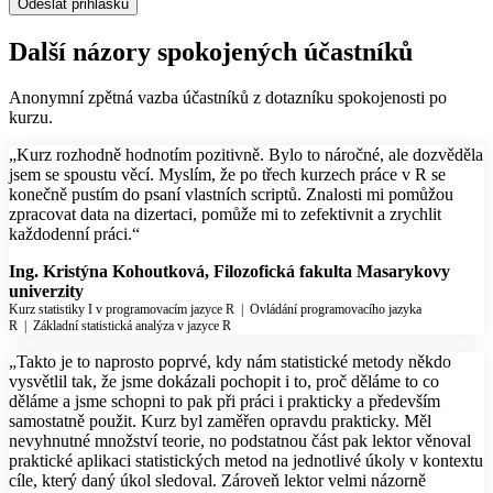
Odeslat přihlášku
Další názory spokojených účastníků
Anonymní zpětná vazba účastníků z dotazníku spokojenosti po
kurzu.
„Kurz rozhodně hodnotím pozitivně. Bylo to náročné, ale dozvěděla
jsem se spoustu věcí. Myslím, že po třech kurzech práce v R se
konečně pustím do psaní vlastních scriptů. Znalosti mi pomůžou
zpracovat data na dizertaci, pomůže mi to zefektivnit a zrychlit
každodenní práci.“
Ing. Kristýna Kohoutková, Filozofická fakulta Masarykovy
univerzity
Kurz statistiky I v programovacím jazyce R
|
Ovládání programovacího jazyka
R
|
Základní statistická analýza v jazyce R
„Takto je to naprosto poprvé, kdy nám statistické metody někdo
vysvětlil tak, že jsme dokázali pochopit i to, proč děláme to co
děláme a jsme schopni to pak při práci i prakticky a především
samostatně použit. Kurz byl zaměřen opravdu prakticky. Měl
nevyhnutné množství teorie, no podstatnou část pak lektor věnoval
praktické aplikaci statistických metod na jednotlivé úkoly v kontextu
cíle, který daný úkol sledoval. Zároveň lektor velmi názorně