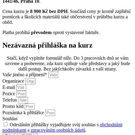
1441/46, Praha 10
.
Cena kurzu je
8 900 Kč
bez DPH
. Součástí ceny je kromě zajištění
pomůcek a školících materiálů také občerstvení v průběhu kurzu a
oběd.
Platba probíhá
převodem
oproti vystavené faktuře.
Nezávazná přihláška na kurz
Stačí, když vyplníte formulář níže. Do 3 pracovních dnů se vám
ozveme a probereme, zda kurz splňuje vaše představy a jaký bude
další postup. Bez jakýchkoliv závazků z vaší strany.
Vaše jméno a příjmení*
Organizace
E-mail
Pozice
Telefon
Promo kód
Poznámka k přihlášce
Souhlas
Odesláním přihlášky vyjadřujete svůj souhlas s
obchodními
podmínkami
a
zpracováním osobních údajů
.