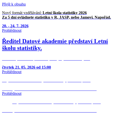
Přejít k obsahu
Nový formát vzdělávání:
Letní škola statistiky 2026
Za 5 dní ovládnete statistiku v R, JASP, nebo Jamovi. Napořád.
20. - 24. 7. 2026
Prohlédnout
Ředitel Datové akademie představí Letní
školu statistiky.
30 minut, které vás přesvědčí, že by bylo škoda chybět.
čtvrtek 21. 05. 2026 od 15:00
Prohlédnout
Objevte nové možnosti využití statistiky pro svou praxi.
Podívejte se na
ZÁZNAM WEBINÁŘE
Biostatistika v R
Prohlédnout
Objevte nové možnosti využití statistiky pro svou praxi.
Podívejte se na
ZÁZNAM WEBINÁŘE
Biostatistika v R