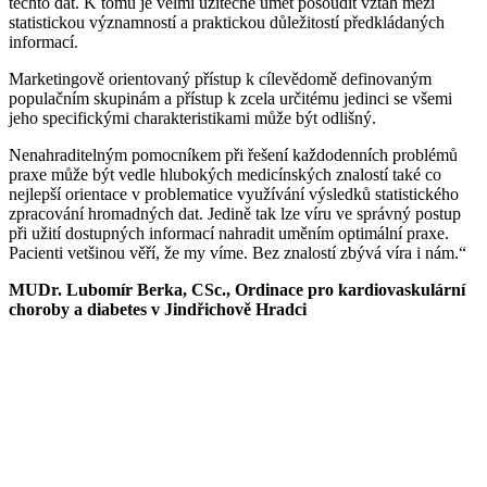
těchto dat. K tomu je velmi užitečné umět posoudit vztah mezi
statistickou významností a praktickou důležitostí předkládaných
informací.
Marketingově orientovaný přístup k cílevědomě definovaným
populačním skupinám a přístup k zcela určitému jedinci se všemi
jeho specifickými charakteristikami může být odlišný.
Nenahraditelným pomocníkem při řešení každodenních problémů
praxe může být vedle hlubokých medicínských znalostí také co
nejlepší orientace v problematice využívání výsledků statistického
zpracování hromadných dat. Jedině tak lze víru ve správný postup
při užití dostupných informací nahradit uměním optimální praxe.
Pacienti vetšinou věří, že my víme. Bez znalostí zbývá víra i nám.“
MUDr. Lubomír Berka, CSc., Ordinace pro kardiovaskulární
choroby a diabetes v Jindřichově Hradci