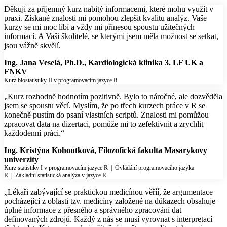
Děkuji za příjemný kurz nabitý informacemi, které mohu využít v
praxi. Získané znalosti mi pomohou zlepšit kvalitu analýz. Vaše
kurzy se mi moc líbí a vždy mi přinesou spoustu užitečných
informací. A Vaši školitelé, se kterými jsem měla možnost se setkat,
jsou vážně skvělí.
Ing. Jana Veselá, Ph.D., Kardiologická klinika 3. LF UK a
FNKV
Kurz biostatistiky II v programovacím jazyce R
„Kurz rozhodně hodnotím pozitivně. Bylo to náročné, ale dozvěděla
jsem se spoustu věcí. Myslím, že po třech kurzech práce v R se
konečně pustím do psaní vlastních scriptů. Znalosti mi pomůžou
zpracovat data na dizertaci, pomůže mi to zefektivnit a zrychlit
každodenní práci.“
Ing. Kristýna Kohoutková, Filozofická fakulta Masarykovy
univerzity
Kurz statistiky I v programovacím jazyce R
|
Ovládání programovacího jazyka
R
|
Základní statistická analýza v jazyce R
„Lékaři zabývající se praktickou medicínou věříí, že argumentace
pocházející z oblasti tzv. medicíny založené na důkazech obsahuje
úplné informace z přesného a správného zpracování dat
definovaných zdrojů. Každý z nás se musí vyrovnat s interpretací