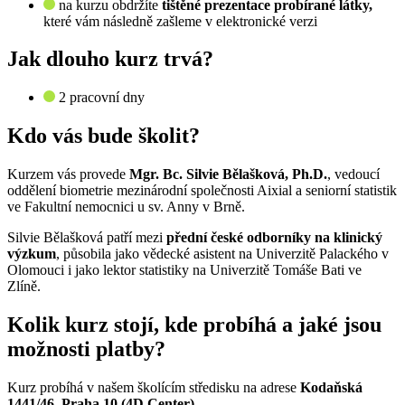
na kurzu obdržíte
tištěné prezentace probírané látky,
které vám následně zašleme v elektronické verzi
Jak dlouho kurz trvá?
2 pracovní dny
Kdo vás bude školit?
Kurzem vás provede
Mgr. Bc. Silvie Bělašková, Ph.D.
, vedoucí
oddělení biometrie mezinárodní společnosti Aixial a seniorní statistik
ve Fakultní nemocnici u sv. Anny v Brně.
Silvie Bělašková patří mezi
přední české odborníky na klinický
výzkum
, působila jako vědecké asistent na Univerzitě Palackého v
Olomouci i jako lektor statistiky na Univerzitě Tomáše Bati ve
Zlíně.
Kolik kurz stojí, kde probíhá a jaké jsou
možnosti platby?
Kurz probíhá v našem školícím středisku na adrese
Kodaňská
1441/46, Praha 10 (4D Center)