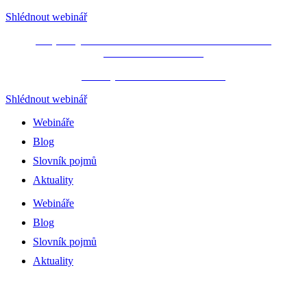
Shlédnout webinář
Propásli jste webinář JAK NA STATISTIKU
BEZ
PROGRAMOVÁNÍ
?
Podívejte se na ZÁZNAM ZDE!
Shlédnout webinář
Webináře
Blog
Slovník pojmů
Aktuality
Webináře
Blog
Slovník pojmů
Aktuality