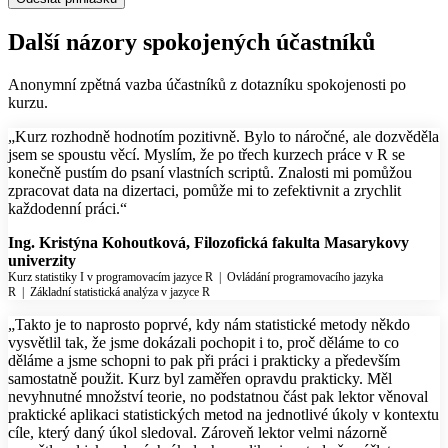
Další názory spokojených účastníků
Anonymní zpětná vazba účastníků z dotazníku spokojenosti po
kurzu.
„Kurz rozhodně hodnotím pozitivně. Bylo to náročné, ale dozvěděla
jsem se spoustu věcí. Myslím, že po třech kurzech práce v R se
konečně pustím do psaní vlastních scriptů. Znalosti mi pomůžou
zpracovat data na dizertaci, pomůže mi to zefektivnit a zrychlit
každodenní práci.“
Ing. Kristýna Kohoutková, Filozofická fakulta Masarykovy
univerzity
Kurz statistiky I v programovacím jazyce R
|
Ovládání programovacího jazyka
R
|
Základní statistická analýza v jazyce R
„Takto je to naprosto poprvé, kdy nám statistické metody někdo
vysvětlil tak, že jsme dokázali pochopit i to, proč děláme to co
děláme a jsme schopni to pak při práci i prakticky a především
samostatně použit. Kurz byl zaměřen opravdu prakticky. Měl
nevyhnutné množství teorie, no podstatnou část pak lektor věnoval
praktické aplikaci statistických metod na jednotlivé úkoly v kontextu
cíle, který daný úkol sledoval. Zároveň lektor velmi názorně