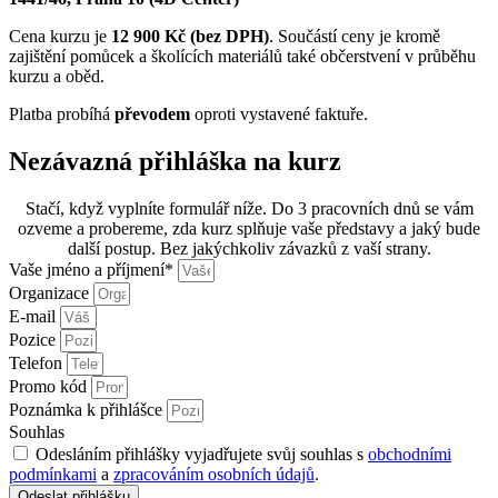
Cena kurzu je
12 900 Kč (bez DPH)
. Součástí ceny je kromě
zajištění pomůcek a školících materiálů také občerstvení v průběhu
kurzu a oběd.
Platba probíhá
převodem
oproti vystavené faktuře.
Nezávazná přihláška na kurz
Stačí, když vyplníte formulář níže. Do 3 pracovních dnů se vám
ozveme a probereme, zda kurz splňuje vaše představy a jaký bude
další postup. Bez jakýchkoliv závazků z vaší strany.
Vaše jméno a příjmení*
Organizace
E-mail
Pozice
Telefon
Promo kód
Poznámka k přihlášce
Souhlas
Odesláním přihlášky vyjadřujete svůj souhlas s
obchodními
podmínkami
a
zpracováním osobních údajů
.
Odeslat přihlášku