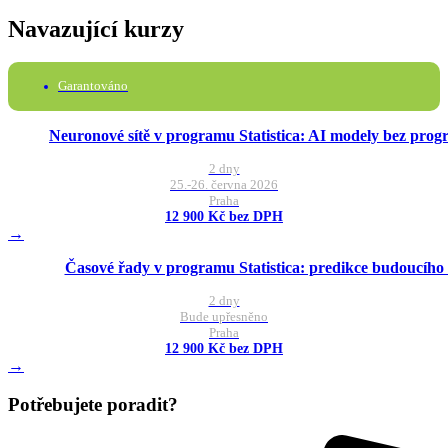
Navazující kurzy
Garantováno
Neuronové sítě v programu Statistica: AI modely bez pro
2 dny
25.-26. června 2026
Praha
12 900 Kč bez DPH
→
Časové řady v programu Statistica: predikce budoucího
2 dny
Bude upřesněno
Praha
12 900 Kč bez DPH
→
Potřebujete poradit?