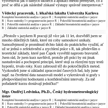
vysvětloval jak o daných úkolech a aplikaci metod přemýšlet, co a
proč se dělá a jak následně získané výstupy správně interpretovat.“
Vědecký pracovník, 1. lékařská fakulta Univerzita Karlova
Kompletní biostatistická analýza v jazyce R
|
Kompletní statistická analýza v jazyce
R
|
Kurz statistiky I v programovacím jazyce R
|
Pokročilá biostatistická analýza v jazyce
R
|
Pokročilá statistická analýza v jazyce R
|
Základní biostatistická analýza v jazyce
R
|
Základní statistická analýza v jazyce R
„Přestože s jazykem R pracuji již více jak 11 let, dozvěděl jsem se
mnoho důležitých faktů, které mi coby samoukovi unikaly.
Samozřejmostí je promítnutí těchto faktů do praktického využití, ať
už se jedná o zefektivnění a zrychlení práce s R, tak především o
teoretické základy, které pan Čapek vysvětlil naprosto bravurně.
Jsem rád, že jsem kurz navštívil, protože při práci by mi jinak
nastudování a pochopení principů, které stojí za různými typy testů
hypotéz, trvalo roky. Kurz zabrousil též do pokročilejších metod.
Vyzkoušeli jsme si základní zpracování časových řad, kdy jsme
např. na čtvrtletní data nasazovali model a vykreslovali si grafy s
předpovídanými hodnotami a konfidenčními intervaly. Za mě
pořadatelé kurzu dostávají jedničku!“
Mgr. Ondřej Ledvinka, Ph.D., Český hydrometeorologický
ústav
Kompletní biostatistická analýza v jazyce R
|
Kompletní statistická analýza v jazyce
R
|
Kurz statistiky I v programovacím jazyce R
|
Pokročilá biostatistická analýza v jazyce
R
|
Pokročilá statistická analýza v jazyce R
|
Základní biostatistická analýza v jazyce