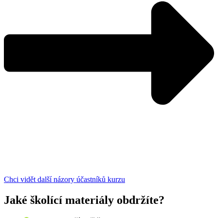
Chci vidět další názory účastníků kurzu
Jaké školící materiály obdržíte?