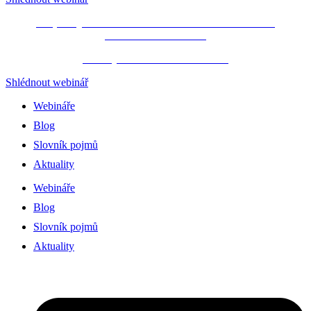
Propásli jste webinář JAK NA STATISTIKU
BEZ
PROGRAMOVÁNÍ
?
Podívejte se na ZÁZNAM ZDE!
Shlédnout webinář
Webináře
Blog
Slovník pojmů
Aktuality
Webináře
Blog
Slovník pojmů
Aktuality