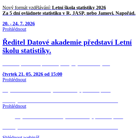
Přejít
Nový formát vzdělávání:
Letní škola statistiky 2026
k
Za 5 dní ovládnete statistiku v R, JASP, nebo Jamovi. Napořád.
obsahu
20. - 24. 7. 2026
Prohlédnout
Ředitel Datové akademie představí Letní
školu statistiky.
30 minut, které vás přesvědčí, že by bylo škoda chybět.
čtvrtek 21. 05. 2026 od 15:00
Prohlédnout
Objevte nové možnosti využití statistiky pro svou praxi.
Podívejte se na
ZÁZNAM WEBINÁŘE
Biostatistika v R
Prohlédnout
Objevte nové možnosti využití statistiky pro svou praxi.
Podívejte se na
ZÁZNAM WEBINÁŘE
Biostatistika v R
Shlédnout webinář