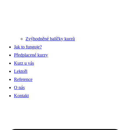
Zvýhodněné balíčky kurzů
Jak to funguje?
Předplacené kurzy
Kurz u vás
Lektoři
Reference
O nás
Kontakt